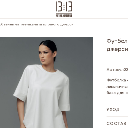
объемными плечиками из плотного джерси
Футбол
джерс
Артикул
0
Футболка 
лаконичны
база для 
УХОД
СОСТАВ