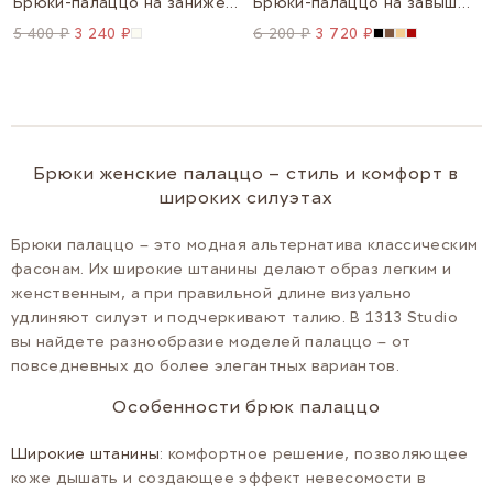
Брюки-палаццо на заниженной посадке расслабленного кроя
Брюки-палаццо на завышенной посадке
5 400 ₽
3 240 ₽
6 200 ₽
3 720 ₽
Брюки женские палаццо – стиль и комфорт в
широких силуэтах
Брюки палаццо – это модная альтернатива классическим
фасонам. Их широкие штанины делают образ легким и
женственным, а при правильной длине визуально
удлиняют силуэт и подчеркивают талию. В 1313 Studio
вы найдете разнообразие моделей палаццо – от
повседневных до более элегантных вариантов.
Особенности брюк палаццо
Широкие штанины
: комфортное решение, позволяющее
коже дышать и создающее эффект невесомости в