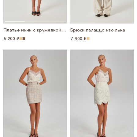
Платье мини с кружевной окантовкой
Брюки палаццо изо льна
5 200 ₽
7 900 ₽