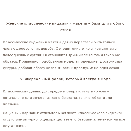
Женские классические пиджаки и жакеты – база для любого
стиля
Классические пиджаки и жакеты давно перестали быть только
частью делового гардероба. Сегодня они легко вписываются в
повседневные аутфиты и становятся яркими элементами вечерних
образов. Правильно подобранная модель подчеркнет достоинства
фигуры, добавит образу элегантности и прослужит не один сезон.
Универсальный фасон, который всегда в моде
Классическая длина: до середины бедра или чуть короче –
оптимально для сочетания как с брюками, так и с юбками или
платьями.
Лацканы и карманы: отличительная черта классического пиджака;
отсутствие вычурного декора делает его базовым элементом на все
случаи жизни.