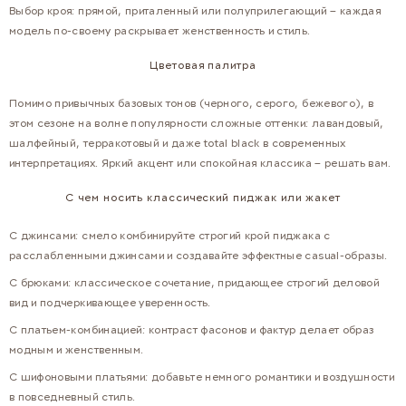
Выбор кроя: прямой, приталенный или полуприлегающий – каждая
модель по-своему раскрывает женственность и стиль.
Цветовая палитра
Помимо привычных базовых тонов (черного, серого, бежевого), в
этом сезоне на волне популярности сложные оттенки: лавандовый,
шалфейный, терракотовый и даже total black в современных
интерпретациях. Яркий акцент или спокойная классика – решать вам.
С чем носить классический пиджак или жакет
С джинсами: смело комбинируйте строгий крой пиджака с
расслабленными джинсами и создавайте эффектные casual-образы.
С брюками: классическое сочетание, придающее строгий деловой
вид и подчеркивающее уверенность.
С платьем-комбинацией: контраст фасонов и фактур делает образ
модным и женственным.
С шифоновыми платьями: добавьте немного романтики и воздушности
в повседневный стиль.