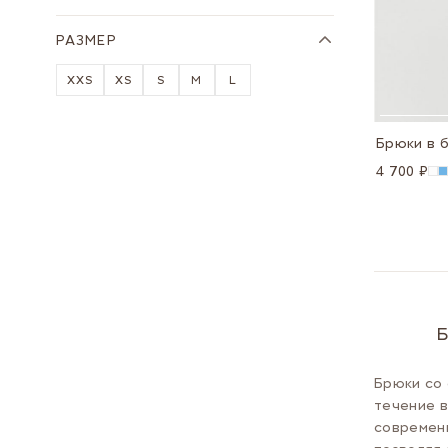
РАЗМЕР
XXS
XS
S
M
L
Брюки в 
4 700 ₽
Б
Брюки со 
течение в
современн