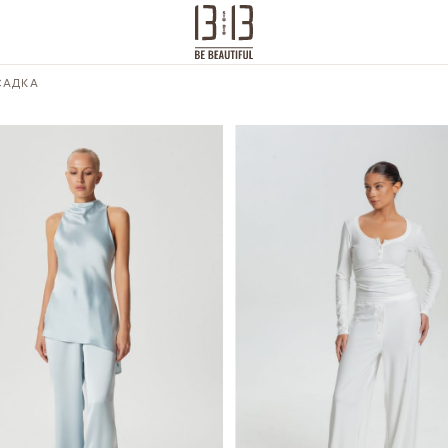
САДКА