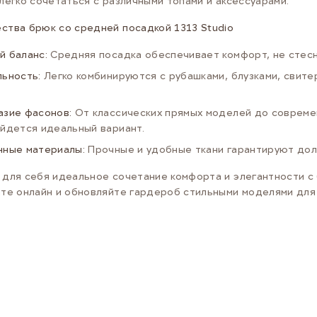
легко сочетаться с различными топами и аксессуарами.
ства брюк со средней посадкой 1313 Studio
й баланс:
Средняя посадка обеспечивает комфорт, не стесн
льность:
Легко комбинируются с рубашками, блузками, свите
азие фасонов:
От классических прямых моделей до современ
йдется идеальный вариант.
нные материалы:
Прочные и удобные ткани гарантируют дол
для себя идеальное сочетание комфорта и элегантности с 
те онлайн и обновляйте гардероб стильными моделями для