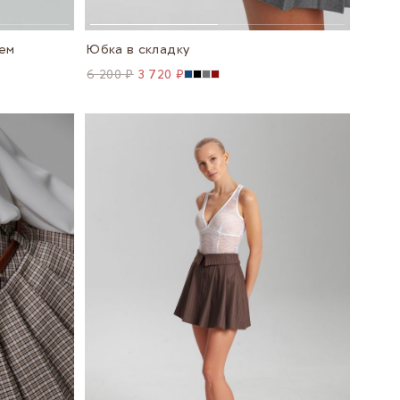
нем
Юбка в складку
6 200 ₽
3 720 ₽