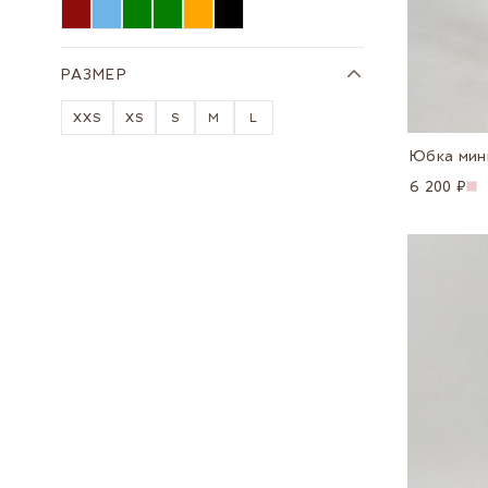
РАЗМЕР
XXS
XS
S
M
L
Юбка мин
6 200 ₽