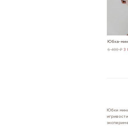
Юбка-мин
6 400 ₽
3 
Юбки мини
игривости
экспериме