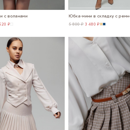
и с воланами
Юбка-мини в складку с рем
520 ₽
5 800 ₽
3 480 ₽