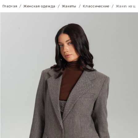
Skip to Content
Главная
/
Женская одежда
/
Жакеты
/
Классические
/
Жакет из ш