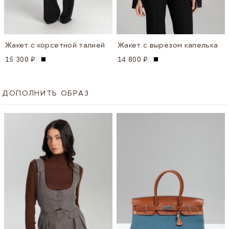
Жакет с корсетной талией
Жакет с вырезом капелька
15 300 ₽
14 800 ₽
ДОПОЛНИТЬ ОБРАЗ
Navigating through the elements of the carousel is possible u
Press to skip carousel
Press to go to carousel navigation