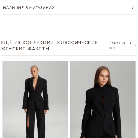
НАЛИЧИЕ В МАГАЗИНАХ
ЕЩЁ ИЗ КОЛЛЕКЦИИ: КЛАССИЧЕСКИЕ
СМОТРЕТЬ
ВСЕ
ЖЕНСКИЕ ЖАКЕТЫ
Navigating through the elements of the carousel is possible u
Press to skip carousel
Press to go to carousel navigation