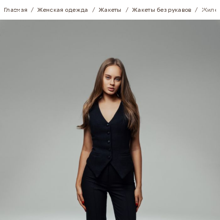
Skip to Content
Главная
/
Женская одежда
/
Жакеты
/
Жакеты без рукавов
/
Жилет