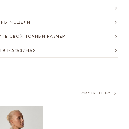
ТРЫ МОДЕЛИ
ИТЕ СВОЙ ТОЧНЫЙ РАЗМЕР
 В МАГАЗИНАХ
СМОТРЕТЬ ВСЕ
ht to carousel navigation using the skip links.