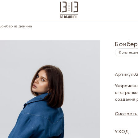
Бомбер из денима
Бомбер
Коллекци
Артикул
0
Укороченн
отстрочко
создания 
Смотреть
УХОД