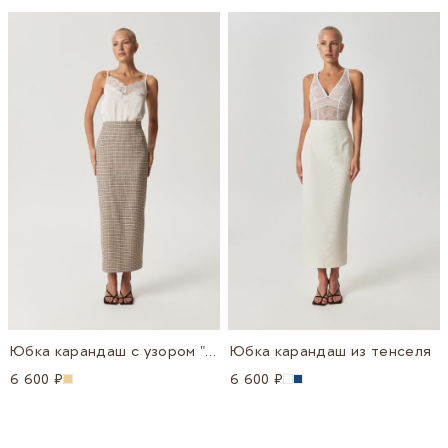
Navigating through the elements of the carousel is possible u
Press to skip carousel
Press to go to carousel navigation
Юбка карандаш с узором "клетка"
Юбка карандаш из тенселя
6 600 ₽
6 600 ₽