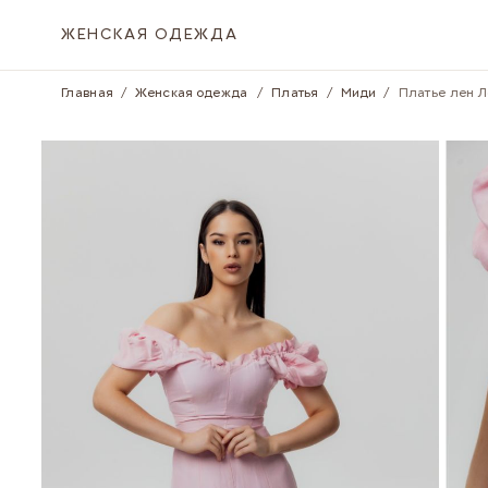
Skip to Content
ЖЕНСКАЯ ОДЕЖДА
Главная
/
Женская одежда
/
Платья
/
Миди
/
Платье лен Л