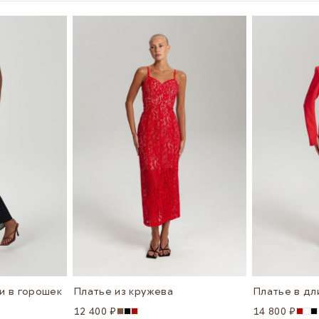
ible using the tab key. You can skip the carousel or go straig
и в горошек
Платье из кружева
12 400 ₽
14 800 ₽