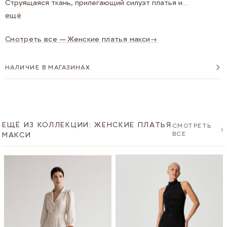
Струящаяся ткань, прилегающий силуэт платья и
свободный крой кардигана.
ещё
Смотреть все — Женские платья макси
→
НАЛИЧИЕ В МАГАЗИНАХ
ЕЩЁ ИЗ КОЛЛЕКЦИИ: ЖЕНСКИЕ ПЛАТЬЯ
СМОТРЕТЬ
ВСЕ
МАКСИ
Navigating through the elements of the carousel is possible u
Press to skip carousel
Press to go to carousel navigation