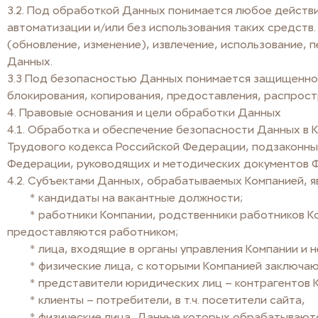
3.2. Под обработкой Данных понимается любое действи
автоматизации и/или без использования таких средств.
(обновление, изменение), извлечение, использование, 
Данных.
3.3 Под безопасностью Данных понимается защищеннос
блокирования, копирования, предоставления, распрост
4. Правовые основания и цели обработки Данных
4.1. Обработка и обеспечение безопасности Данных в 
Трудового кодекса Российской Федерации, подзаконны
Федерации, руководящих и методических документов 
4.2. Субъектами Данных, обрабатываемых Компанией, я
* кандидаты на вакантные должности;
* работники Компании, родственники работников Ком
предоставляются работником;
* лица, входящие в органы управления Компании и н
* физические лица, с которыми Компанией заключают
* представители юридических лиц – контрагентов К
* клиенты – потребители, в т.ч. посетители сайта,
* физические лица, Данные которых обрабатываются 