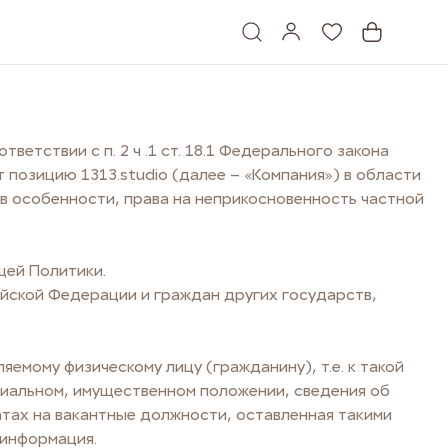
етствии с п. 2 ч .1 ст. 18.1 Федерального закона
позицию 1313.studio (далее – «Компания») в области
в особенности, права на неприкосновенность частной
щей Политики.
ийской Федерации и граждан других государств,
емому физическому лицу (гражданину), т.е. к такой
оциальном, имущественном положении, сведения об
атах на вакантные должности, оставленная такими
 информация.