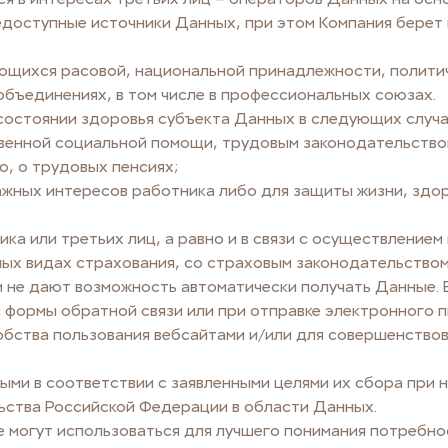
едоступные источники Данных, при этом Компания берет 
ющихся расовой, национальной принадлежности, политич
объединениях, в том числе в профессиональных союзах.
состоянии здоровья субъекта Данных в следующих случа
енной социальной помощи, трудовым законодательство
, о трудовых пенсиях;
ных интересов работника либо для защиты жизни, здоро
 или третьих лиц, а равно и в связи с осуществлением
х видах страхования, со страховым законодательством
и не дают возможность автоматически получать Данные. 
 формы обратной связи или при отправке электронного п
бства пользования вебсайтами и/или для совершенствов
ми в соответствии с заявленными целями их сбора при н
ьства Российской Федерации в области Данных.
могут использоваться для лучшего понимания потребнос