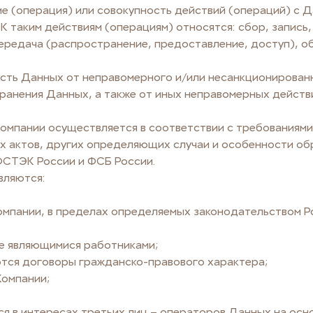
е (операция) или совокупность действий (операций) с 
 К таким действиям (операциям) относятся: сбор, запись,
передача (распространение, предоставление, доступ), о
ть Данных от неправомерного и/или несанкционированно
ранения Данных, а также от иных неправомерных действ
Компании осуществляется в соответствии с требованиям
х актов, других определяющих случаи и особенности о
ФСТЭК России и ФСБ России.
вляются:
пании, в пределах определяемых законодательством Ро
е являющимися работниками;
ся договоры гражданско-правового характера;
омпании;
в интересах третьих лиц – операторов Данных на осно