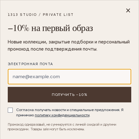
Skip to Content
Главная
/
Женская одежда
/
Шорты
/
Джинсовые шорты с необраб
×
1313 STUDIO / PRIVATE LIST
−10% на первый образ
Новые коллекции, закрытые подборки и персональный
промокод после подтверждения почты.
ЭЛЕКТРОННАЯ ПОЧТА
ПОЛУЧИТЬ −10%
Согласна получать новости и специальные предложения. Я
принимаю
политику конфиденциальности
.
Промокод одноразовый, не суммируется с личной скидкой и другими
промокодами. Товары sale могут быть исключены.