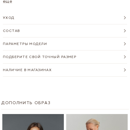
современных образов.
ещё
УХОД
СОСТАВ
ПАРАМЕТРЫ МОДЕЛИ
ПОДБЕРИТЕ СВОЙ ТОЧНЫЙ РАЗМЕР
НАЛИЧИЕ В МАГАЗИНАХ
ДОПОЛНИТЬ ОБРАЗ
Navigating through the elements of the carousel is possible u
Press to skip carousel
Press to go to carousel navigation