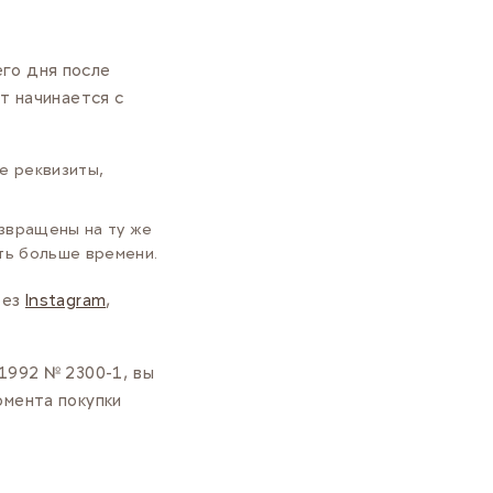
го дня после
т начинается с
е реквизиты,
озвращены на ту же
ять больше времени.
рез
Instagram
,
.1992 № 2300-1, вы
омента покупки